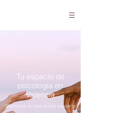
Tu espacio de
psicología en
Valencia
Cuéntame en qué puedo ayudarte