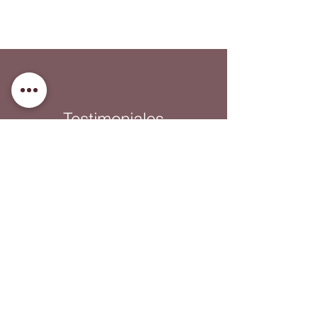
Testimoniales
***
"Estoy contenta de haber dado el paso y empezar
terapia con Leticia. He logrado cosas que hace un
tiempo eran impensables para mí. Definitivamente
recomendaría y animo a cualquiera que se vea en
el momento de trabajar para uno mismo que de el
paso."
Claudia
***