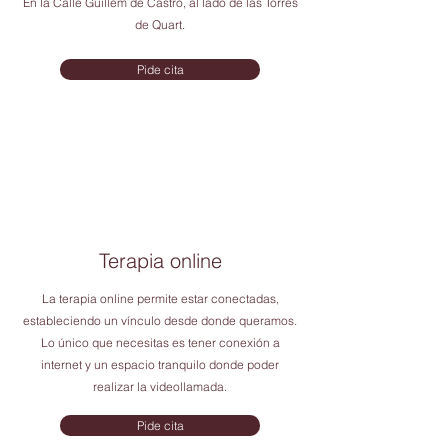
En la Calle Guillem de Castro, al lado de las Torres
de Quart.
Pide cita
Terapia online
La terapia online permite estar conectadas,
estableciendo un vínculo desde donde queramos.
Lo único que necesitas es tener conexión a
internet y un espacio tranquilo donde poder
realizar la videollamada.
Pide cita