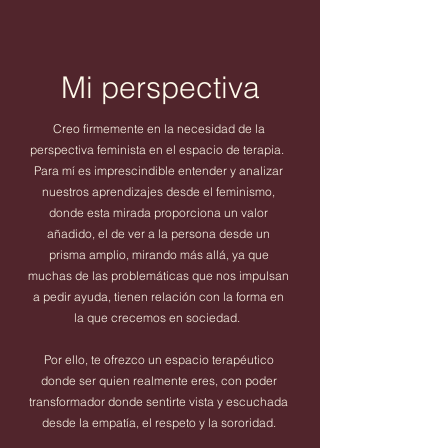
Mi perspectiva
Creo firmemente en la necesidad de la
perspectiva feminista en el espacio de terapia.
Para mí es imprescindible entender y analizar
nuestros aprendizajes desde el feminismo,
donde esta mirada proporciona un valor
añadido, el de ver a la persona desde un
prisma amplio, mirando más allá, ya que
muchas de las problemáticas que nos impulsan
a pedir ayuda, tienen relación con la forma en
la que crecemos en sociedad.
Por ello, te ofrezco un espacio terapéutico
donde ser quien realmente eres, con poder
transformador donde sentirte vista y escuchada
desde la empatía, el respeto y la sororidad.